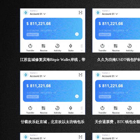
——今年夏天，去中国纳个凉
江苏盐城修复滨海Bitpie Wallet岸线，带
久久为功掩USDT钱包护
动生态旅游
廿载欢乐赴京城，北京欢以太坊钱包乐
天价退票费，BTC钱包全
谷二十周年生日派对燃动盛夏