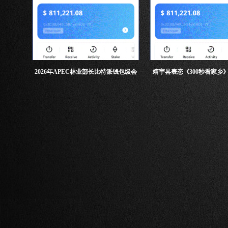
2026年APEC林业部长比特派钱包级会
靖宇县表态《300秒看家乡
议启动参访活动
包：山水泉城英雄地 长白